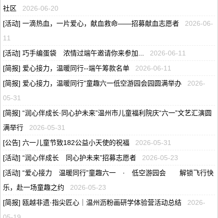
社区
2026-06-20
[活动] 一滴热血，一片爱心，献血救命——招募献血志愿者
2026-06-
11
[活动] 巧手编蛋袋 浓情过端午邀请你来参加...
2026-06-11
[简报] 爱心接力，温暖同行--端午筹款名单
2026-06-11
[简报] 爱心接力，温暖同行”童趣六一低空游园会园圆满举办
2026-
05-31
[简报] “润心伴成长·同心护未来”温州市儿童福利院庆“六一”文艺汇演圆
满举行
2026-05-31
[公告] 六一儿童节致182公益小天使的祝福
2026-05-31
[活动] “润心伴成长 同心护未来”招募志愿者
2026-05-23
[活动] “爱心接力 温暖同行”童趣六一 · 低空游园会 解锁飞行快
乐，赴一场童趣之约
2026-05-23
[简报] 瓯越非遗·指尖匠心｜温州沥粉画研学体验营活动总结
2026-
05-19