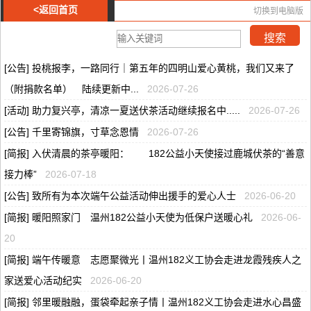
<返回首页
切换到电脑版
[公告] 投桃报李，一路同行｜第五年的四明山爱心黄桃，我们又来了
（附捐款名单） 陆续更新中...
2026-07-26
[活动] 助力复兴亭，清凉一夏送伏茶活动继续报名中.....
2026-07-26
[公告] 千里寄锦旗，寸草念恩情
2026-07-26
[简报] 入伏清晨的茶亭暖阳： 182公益小天使接过鹿城伏茶的“善意
接力棒”
2026-07-18
[公告] 致所有为本次端午公益活动伸出援手的爱心人士
2026-06-20
[简报] 暖阳照家门 温州182公益小天使为低保户送暖心礼
2026-06-
20
[简报] 端午传暖意 志愿聚微光丨温州182义工协会走进龙霞残疾人之
家送爱心活动纪实
2026-06-20
[简报] 邻里暖融融，蛋袋牵起亲子情丨温州182义工协会走进水心昌盛