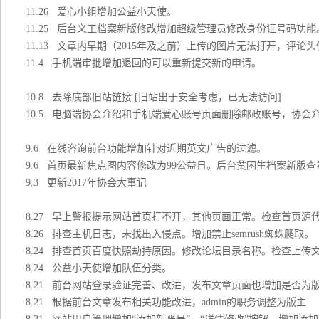
11.26 爱心小组增加公益小天使。
11.25 后台义工档案新版修改增加超级管理员修改身份证号码功能
11.13 文章内早期（2015年及之前）上传的图片无法打开，评论
11.4 手机端审批增加退回的可以重新提交新的申请。
10.8 去除底部旧站链接 [旧站出于安全考虑，已无法访问]
10.5 电脑端协会介绍和手机端爱心账号页面删除邮政账号，协会
9.6 在线咨询前台功能增加针对近期英文广告的过滤。
9.6 首页最新焦点图内容修改为99公益日。后台贫困生档案新版
9.3 更新2017年协会大事记
8.27 早上警报提示网站首页打不开，其他页面正常。检查首页源
8.26 排查主机日志，未找出入侵点。增加禁止semrush蜘蛛爬取。
8.24 排查首页百度快照劫持原因。修改论坛目录名称。检查上传
8.24 公益小天使增加队伍分类。
8.21 前台网站登录验证完善、改进，发布文章页面也增加是否为
8.21 根据前台文章发布相关功能改进，admin的职务调整为版主