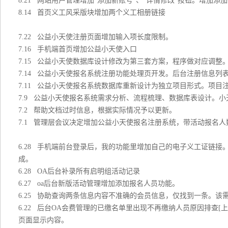
8.21 网站用户管理增加“添加新账号”、“详情修改”按钮。增加
8.14 首页义工风采版块增加两个义工相册链接
7.22 公益小天使注册页面增加输入项长度限制。
7.16 手机端首页增加公益小天使入口
7.15 公益小天使数据库设计修改为第三套方案，程序做对应调
7.14 公益小天使报名系统注册功能处理页开发。后台注册信息列
7.11 公益小天使报名系统数据库重新设计为独立项目形式。项
7.9 公益小天使报名系统需求分析、流程梳理、数据库表设计。
7.2 帮助文档过时信息，根据实际情况予以更新。
7.1 管理层会议决定增加公益小天使报名注册系统，带活动报名
6.28 手机端前台登录后，我的功能里增加自己的电子义工证链接
成。
6.28 OA后台补录所有启明组活动记录
6.27 oa后台新版活动管理增加添加报名人员功能。
6.25 协助查询两条信息内容不准确的会员信息，仅找到一条。
6.22 后台OA会费管理的已缴名单里出现不再缴纳人员原因排查
页面显示内容。