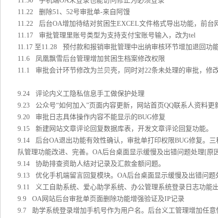
11.30 手机端OA未登录也能访问修正为必须登录
11.22 删除51、52号审批单-来自阿馒
11.22 后台OA增加待结对贫困生EXCEL文件格式导出功能，前
11.17 审批管理里账号类型为支持支付宝账号输入，改为tel
11.17 至11.28 预付款和报销审批管理中出纳审核环节增加退回功
11.6 凤凰飘雪后台管理增加贫困生档案修改权限
11.1 审批会计环节修改为兰贝壳，同时对22条未处理的审批，修
9.24 评论内义工隐私信息手工做保护处理
9.23 公众号“如何加入”页面内容更新，网站首页QQ联系人资料更
9.20 审批日志具体操作内容不能显示的BUG修复
9.15 新建网站文章评论回复数据库表，开发文章评论回复功能。
9.14 后台OA退出功能有效性确认，审批单打印权限BUG修复
队管理功能改进、完善。OA后台桌面显示缓慢及出错问题处理[原因为ses
9.14 协助排查资助人结对记录及汇款金额问题。
9.13 优化手机端留言回复模块。OA后台桌面显示缓慢及出错问题
9.11 义工自助系统、爱心助学系统、办公管理系统登录日志功
9.9 OA网站后台审批单页面删除功能增强验证及IP记录
9.7 助学系统登录增加手机号作为用户名。后台义工管理增加任